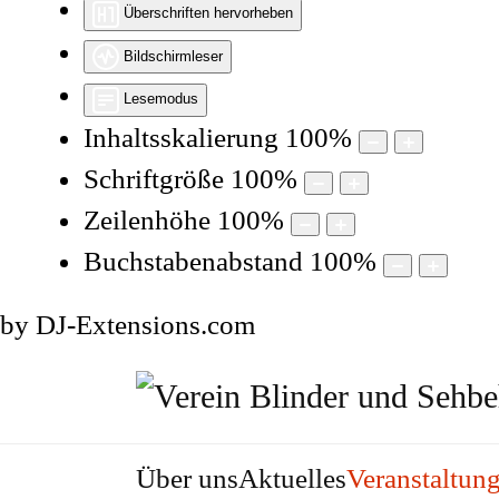
Überschriften hervorheben
Bildschirmleser
Lesemodus
Inhaltsskalierung
100
%
Schriftgröße
100
%
Zeilenhöhe
100
%
Buchstabenabstand
100
%
by DJ-Extensions.com
Über uns
Aktuelles
Veranstaltun